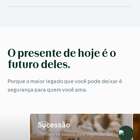
O presente de hoje é o
futuro deles.
Porque o maior legado que você pode deixar é
segurança para quem você ama.
Sucessão
Le
6
Fale com 
Conheça os passos para organizar seu
Saiba